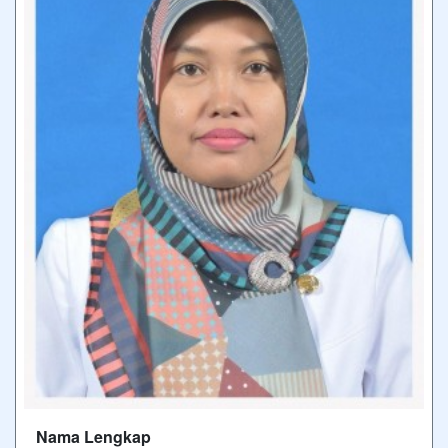
Nama Lengkap