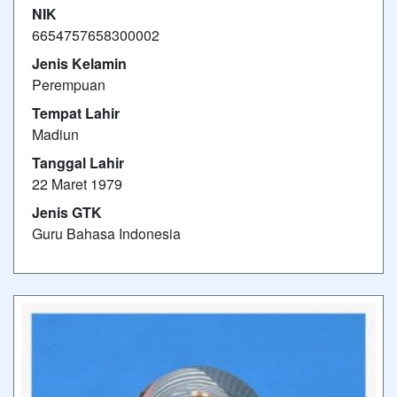
NIK
6654757658300002
Jenis Kelamin
Perempuan
Tempat Lahir
Madiun
Tanggal Lahir
22 Maret 1979
Jenis GTK
Guru Bahasa Indonesia