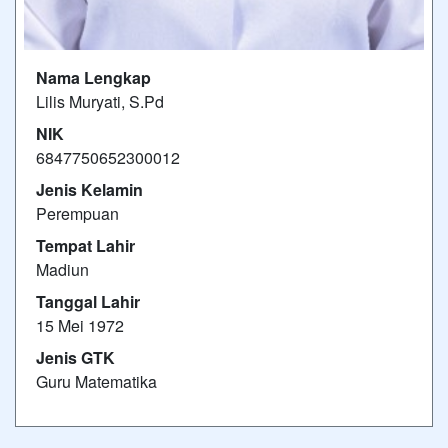
Nama Lengkap
Lilis Muryati, S.Pd
NIK
6847750652300012
Jenis Kelamin
Perempuan
Tempat Lahir
Madiun
Tanggal Lahir
15 Mei 1972
Jenis GTK
Guru Matematika