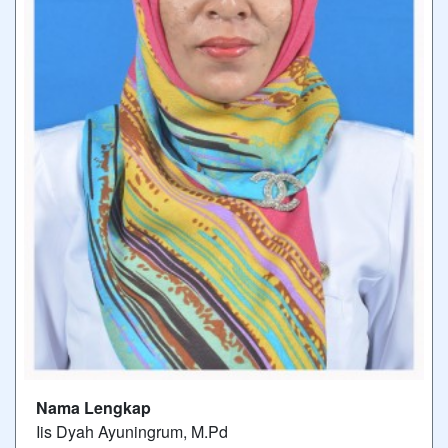
Nama Lengkap
Iis Dyah Ayuningrum, M.Pd