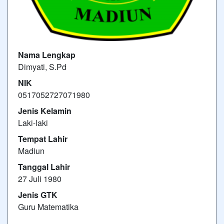
Nama Lengkap
Dimyati, S.Pd
NIK
0517052727071980
Jenis Kelamin
Laki-laki
Tempat Lahir
Madiun
Tanggal Lahir
27 Juli 1980
Jenis GTK
Guru Matematika