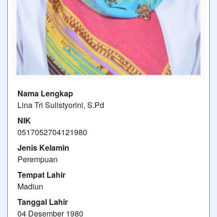
Nama Lengkap
Lina Tri Sulistyorini, S.Pd
NIK
0517052704121980
Jenis Kelamin
Perempuan
Tempat Lahir
Madiun
Tanggal Lahir
04 Desember 1980