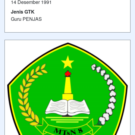
14 Desember 1991
Jenis GTK
Guru PENJAS